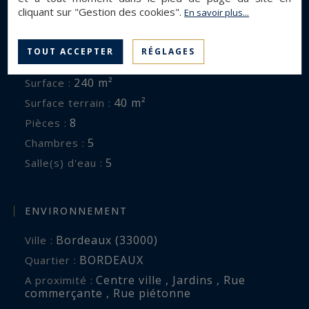
cliquant sur "Gestion des cookies".
En savoir plus...
DESCRIPTION GÉNÉRALE
TOUT ACCEPTER
RÉGLAGES
Maison
Type de bien :
240 m²
Surface :
40 m²
Surface terrain :
8
Pièces :
5
Chambres :
5
Salle(s) d'eau :
ENVIRONNEMENT
Bordeaux (33000)
Ville :
BORDEAUX
Quartier :
Centre ville , Jardins , Rue
A proximité :
commerçante , Rue piétonne