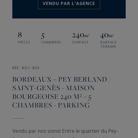
VENDU PAR L'AGENCE
8
5
240
40
m²
m²
PIÈCES
CHAMBRES
SURFACE
SURFACE
TERRAIN
RÉF. BO1-806
BORDEAUX – PEY BERLAND /
SAINT-GENÈS - MAISON
BOURGEOISE 240 M² – 5
CHAMBRES - PARKING
Vendu par nos soins! Entre le quartier du Pey-