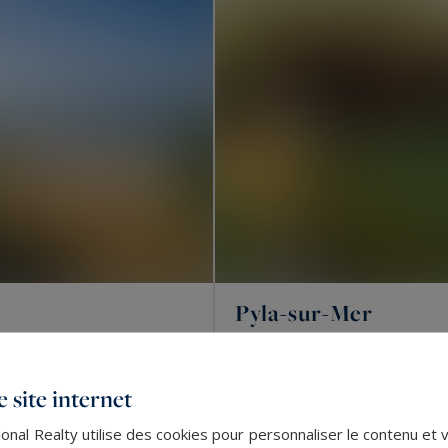
Pyla-sur-Mer
117
4
MAISON
M²
PIÈC
 site internet
VENDU
nal Realty utilise des cookies pour personnaliser le contenu et 