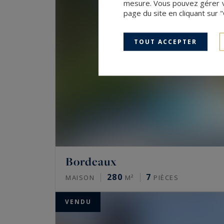
mesure. Vous pouvez gérer vo
page du site en cliquant sur 
TOUT ACCEPTER
Bordeaux
280
7
MAISON
M²
PIÈCES
VENDU