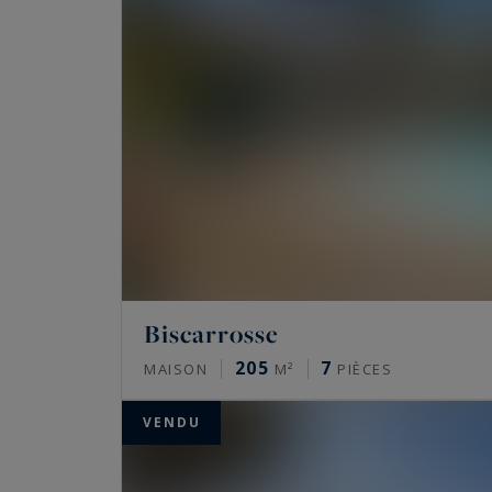
Biscarrosse
205
7
MAISON
M²
PIÈCES
VENDU