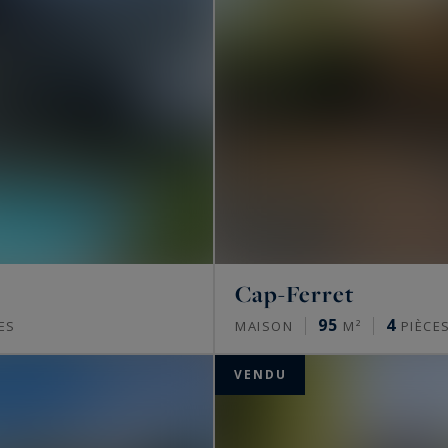
Cap-Ferret
95
4
ES
MAISON
M²
PIÈCE
VENDU