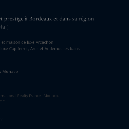
et prestige à Bordeaux et dans sa région
la )
la et maison de luxe Arcachon
 luxe Cap ferret, Ares et Andernos les bains
 & Monaco
rnational Realty France - Monaco.
ome.
TE