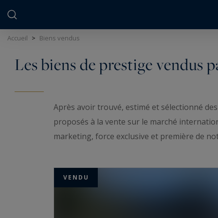
Panneau de gestion des cookies
Accueil
>
Biens vendus
Les biens de prestige vendus p
Après avoir trouvé, estimé et sélectionné des
proposés à la vente sur le marché internationa
marketing, force exclusive et première de no
sur le marché de l’immobilier de Luxe.
Grâce à nos actions, à nos connaissances et 
VENDU
biens listés ci-après.
Notre équipe a ainsi assuré la transmission