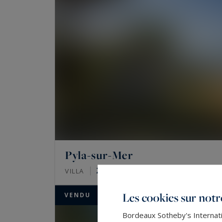
Pyla-sur-Mer
273
9
VILLA
M²
PIÈCES
Les cookies sur notre
VENDU
Bordeaux Sotheby's Internatio