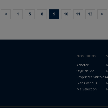
<
1
5
8
9
10
11
13
>
NOS BIENS
Acheter
R
Style de Vie
N
Propriétés viticoles
A
Biens vendus
M
Ma Sélection
N