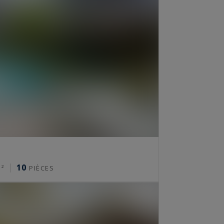
10
²
PIÈCES