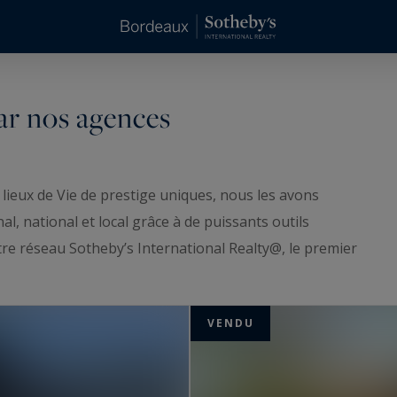
ar nos agences
 lieux de Vie de prestige uniques, nous les avons
l, national et local grâce à de puissants outils
tre réseau Sotheby’s International Realty@, le premier
à notre persévérance sereine, nous avons vendu les
VENDU
 de Beaux endroits aux Bons acquéreurs.