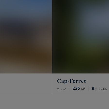
Cap-Ferret
225
8
VILLA
M²
PIÈCES