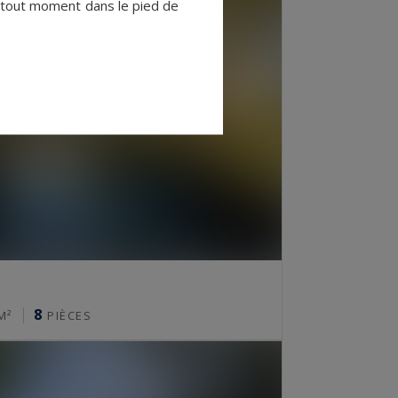
à tout moment dans le pied de
8
M²
PIÈCES