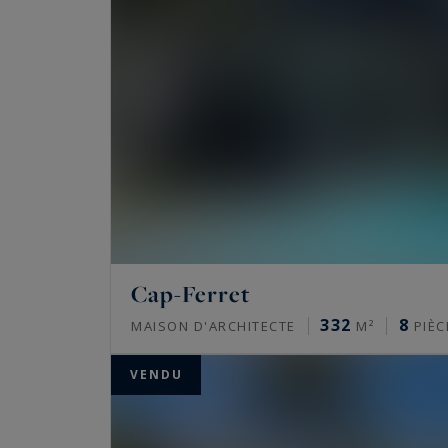
Parce que le Beau fait du Bien … !
Cap-Ferret
332
8
MAISON D'ARCHITECTE
M²
PIÈC
VENDU