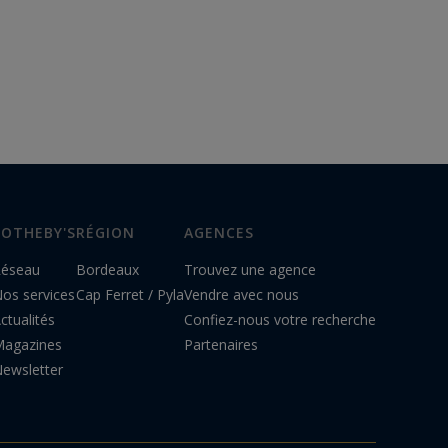
SOTHEBY'S
RÉGION
AGENCES
éseau
Bordeaux
Trouvez une agence
os services
Cap Ferret / Pyla
Vendre avec nous
ctualités
Confiez-nous votre recherche
agazines
Partenaires
ewsletter