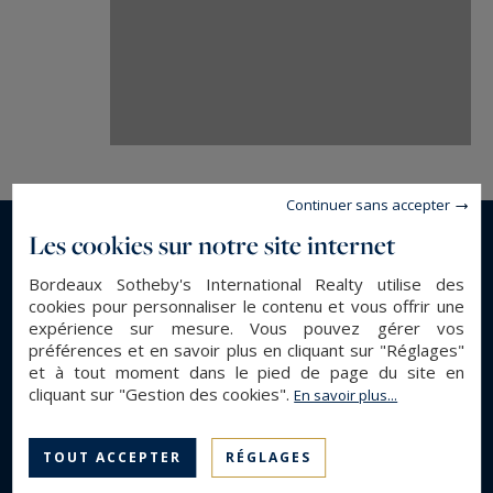
propriétés de luxe, Bassin d’Arcachon, du Cap
Ferret au Pyla sur Mer.
jeanalain.nebout@capferretpylasothebysrealty.com
Les informations sur les risques auxquels ce
bien est exposé sont disponibles sur :
Continuer sans accepter
www.georisques.gouv.fr
Les cookies sur notre site internet
En savoir plus...
Bordeaux Sotheby's International Realty utilise des
cookies pour personnaliser le contenu et vous offrir une
expérience sur mesure. Vous pouvez gérer vos
DESCRIPTION GÉNÉRALE
préférences et en savoir plus en cliquant sur "Réglages"
et à tout moment dans le pied de page du site en
Maison
Type de bien :
cliquant sur "Gestion des cookies".
En savoir plus...
289 m²
Surface :
1295 m²
Surface terrain :
TOUT ACCEPTER
RÉGLAGES
9
Pièces :