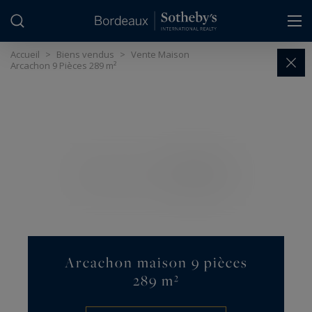
Panneau de gestion des cookies
Accueil
>
Biens vendus
>
Vente Maison
Arcachon 9 Pièces 289 m²
Arcachon maison 9 pièces
289 m²