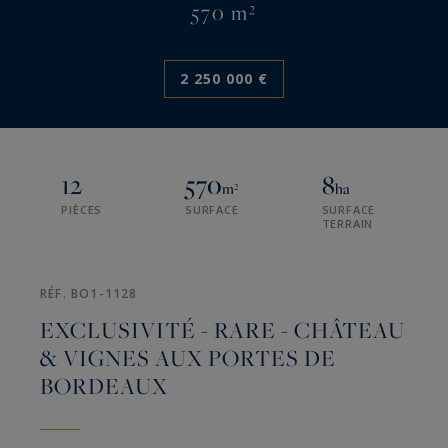
570 m²
2 250 000 €
12
570
8
m²
ha
PIÈCES
SURFACE
SURFACE
TERRAIN
RÉF. BO1-1128
EXCLUSIVITÉ - RARE - CHÂTEAU
& VIGNES AUX PORTES DE
BORDEAUX