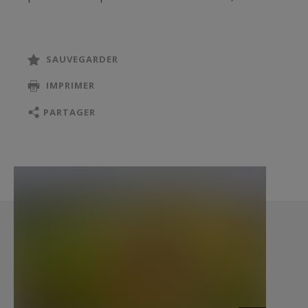
chambres et de sept salles d’eau, offrant ainsi
une capacité d'accueil rare.
SAUVEGARDER
Les éléments caractéristiques historiques
IMPRIMER
confèrent un cachet indéniable à la bâtisse : tour
cylindrique, toiture en ardoise, perron, balustres
PARTAGER
et balcons en pierre, parquets et cheminées
d'origine, huisseries en bois, demi tour
hexagonale côté parc, etc.
En excellent état et bien entretenue, la bâtisse
principale ne nécessite aucun travaux et offre
des vues superbes sur les extérieurs, ainsi
qu'une belle luminosité grâce à ses nombreuses
ouvertures.