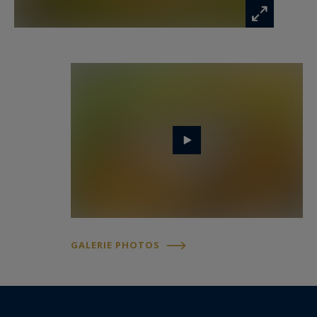
Les autres bâtiments se composent de:
- un chai de vinification et d’élevage en moellon
rénové, d’une surface totale d’environ 500 m2
comportant un cuvier et un chai en inox, un
cuvier en ciment, un chai à barriques, un espace
de réception de la vendange, une douche, un WC.
- des dépendances en moellon à rénover, d’une
surface totale d’environ 420 m2, composées d’un
hangar à matériel, un logement à réhabiliter, des
garages, des anciennes écuries, une salle de
GALERIE PHOTOS
sport, une remise, une chaufferie, un pigeonnier.
La propriété possède et exploite environ 6,48
hectares de vignes plantées en AOC Bordeaux,