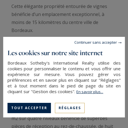
Cette élégante propriété entourée de vignes
bénéficie d’un emplacement exceptionnel, à
moins de 15 kilomètres du centre ville de
Bordeaux.
Continuer sans accepter
Après un portail en fer forgé maintenu par deux
Les cookies sur notre site internet
poteaux en pierre de taille, vous trouverez une
large cour d'accueil surmontée d'une fontaine
Bordeaux Sotheby's International Realty utilise des
cookies pour personnaliser le contenu et vous offrir une
autour de laquelle s'organisent plusieurs
expérience sur mesure. Vous pouvez gérer vos
bâtiments ainsi qu'un élégant château datant de
préférences et en savoir plus en cliquant sur "Réglages"
et à tout moment dans le pied de page du site en
1860 qui se dresse au coeur d'un parc boisé
cliquant sur "Gestion des cookies".
En savoir plus...
agrémenté d'un étang.
TOUT ACCEPTER
RÉGLAGES
Le château d'une surface totale d'environ 570
m2 sur quatre niveaux bénéficie de superbes
pièces de réception au rez-de-chaussée, de huit