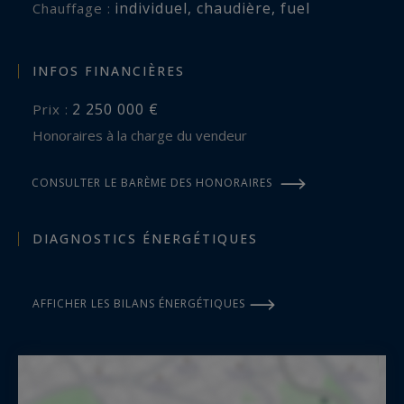
individuel
,
chaudière
,
fuel
Chauffage :
vignobles à Bordeaux et ses environs.
maeva.nebout@bordeauxsothebysrealty.com
INFOS FINANCIÈRES
2 250 000 €
Prix :
Les informations sur les risques auxquels ce
Honoraires à la charge du vendeur
bien est exposé sont disponibles sur :
www.georisques.gouv.fr
CONSULTER LE BARÈME DES HONORAIRES
DIAGNOSTICS ÉNERGÉTIQUES
AFFICHER LES BILANS ÉNERGÉTIQUES