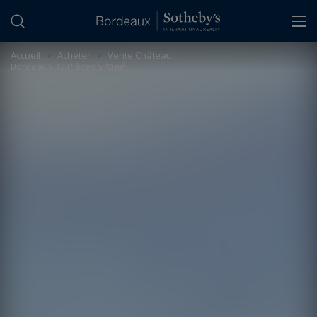
Panneau de gestion des cookies
Accueil
>
Acheter
>
Vente Château
Bordeaux 12 Pièces 570 m²