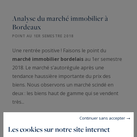
Analyse du marché immobilier à
Bordeaux
POINT AU 1ER SEMESTRE 2018
Une rentrée positive ! Faisons le point du
marché immobilier bordelais
au 1er semestre
2018. Le marché s’autorégule après une
tendance haussière importante du prix des
biens. Nous observons un marché scindé en
deux : les biens haut de gamme qui se vendent
très...
LIRE LA SUITE
Continuer sans accepter
Les cookies sur notre site internet