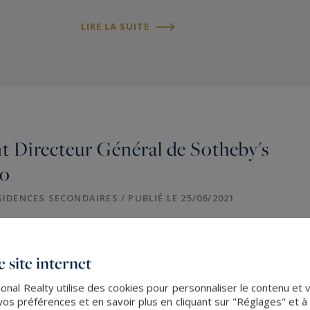
LIRE LA SUITE
nt Directeur Général de Sotheby's
co
IDENCES SECONDAIRES / PUBLIÉ LE 25/06/2021
rview argumentée de notre Président sur le marché des
contesté :
Alexander Kraft, PDG de Sotheby's
 site internet
prochains projets immobiliers,...
nal Realty utilise des cookies pour personnaliser le contenu et 
s préférences et en savoir plus en cliquant sur "Réglages" et 