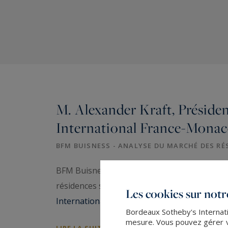
M. Alexander Kraft, Préside
International France-Mona
BFM BUISNESS - ANALYSE DU MARCHÉ DES RÉS
BFM Buisness, BFM Bourse, retrouvez l'inte
résidences secondaires ... d'un dynamisme in
Les cookies sur notre
International Realty France-Monaco
Pour vos 
Bordeaux Sotheby's Internatio
mesure. Vous pouvez gérer vo