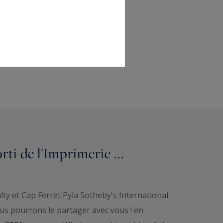
ti de l'Imprimerie ...
y et Cap Ferret Pyla Sotheby's International
us pourrons le partager avec vous ! en