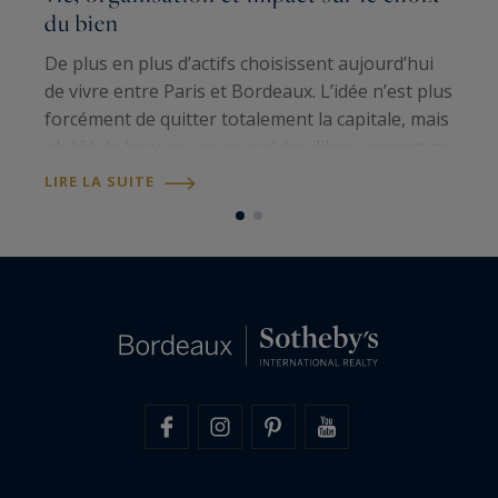
du bien
I
c
De plus en plus d’actifs choisissent aujourd’hui
(
de vivre entre Paris et Bordeaux. L’idée n’est plus
N
forcément de quitter totalement la capitale, mais
d
plutôt de trouver un nouvel équilibre : conserver
L
B
un ancrage professionnel à Paris tout en
LIRE LA SUITE
profitant, à Bordeaux,…