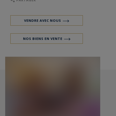
PARTAGER
Un bureau complète cet ensemble ainsi qu'une
cave.
VENDRE AVEC NOUS
Pas de procédure en cours.
NOS BIENS EN VENTE
- On aime : L'emplacement absolument idéal, les
codes bourgeois tellement pérennes de cet
appartement, la proximité immédiate de
l'élégant Jardin Public.
Contact : M. Florian Levalois, E.I. RSAC 841 674
831- 06 18 79 20 93 pour Bordeaux Sotheby's
International Realty.