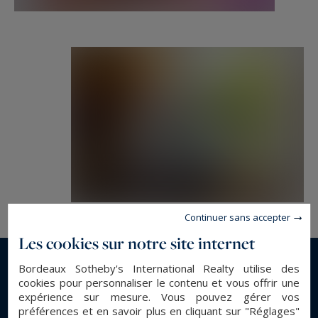
Immobilier de prestige, experts en propriétés de
Luxe et biens d'exception, à Bordeaux et ses
environs.
florian.levalois@bordeauxsothebysrealty.com
Les informations sur les risques auxquels ce
bien est exposé sont disponibles sur :
www.georisques.gouv.fr
Continuer sans accepter
Les cookies sur notre site internet
Bordeaux Sotheby's International Realty utilise des
En savoir plus...
cookies pour personnaliser le contenu et vous offrir une
expérience sur mesure. Vous pouvez gérer vos
préférences et en savoir plus en cliquant sur "Réglages"