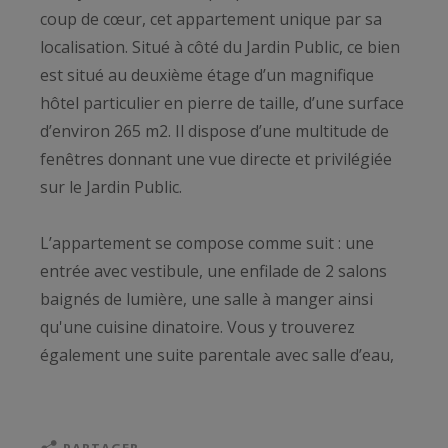
coup de cœur, cet appartement unique par sa
localisation. Situé à côté du Jardin Public, ce bien
est situé au deuxième étage d’un magnifique
hôtel particulier en pierre de taille, d’une surface
d’environ 265 m2. Il dispose d’une multitude de
fenêtres donnant une vue directe et privilégiée
sur le Jardin Public.
L’appartement se compose comme suit : une
entrée avec vestibule, une enfilade de 2 salons
baignés de lumière, une salle à manger ainsi
qu'une cuisine dinatoire. Vous y trouverez
également une suite parentale avec salle d’eau,
salle de bain, dressing.
Côté amis : trois chambres et trois salles d’eau.