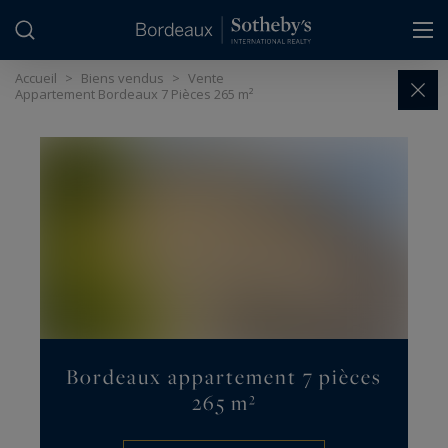
Panneau de gestion des cookies
Accueil
>
Biens vendus
>
Vente
Appartement Bordeaux 7 Pièces 265 m²
Bordeaux appartement 7 pièces
265 m²