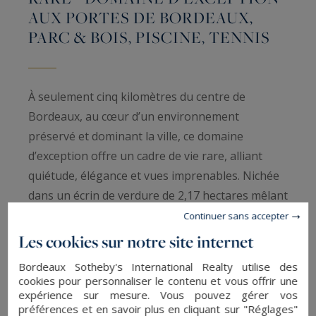
AUX PORTES DE BORDEAUX,
PARC & BOIS, PISCINE, TENNIS
À seulement cinq kilomètres du centre de
Bordeaux, au cœur d’un environnement
préservé et dominant la ville, ce domaine
d’exception offre un cadre de vie rare, alliant
quiétude, élégance et vues imprenables. Nichée
dans un écrin de verdure de 2,17 hectares mêlant
parc paysager et bois, cette propriété
Continuer sans accepter
authentique constitue une opportunité unique
Les cookies sur notre site internet
sur le marché.
Bordeaux Sotheby's International Realty utilise des
cookies pour personnaliser le contenu et vous offrir une
La demeure principale, une superbe maison de
expérience sur mesure. Vous pouvez gérer vos
préférences et en savoir plus en cliquant sur "Réglages"
maître en pierre, est reliée à une élégante