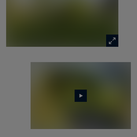
principale et disposant de plusieurs accès
indépendants, propose un vaste séjour
cathédrale avec salle à manger, une cuisine
contemporaine, un bureau, trois chambres et
deux salles d’eau.
Rénovée intégralement en 2024 avec un soin
particulier, la propriété marie à la perfection le
charme des éléments anciens et le confort des
prestations contemporaines.
Les anciennes dépendances abritent une cave à
vin, un grand atelier, un garage double avec
borne de recharge pour véhicule électrique... et
même une rampe de skate !