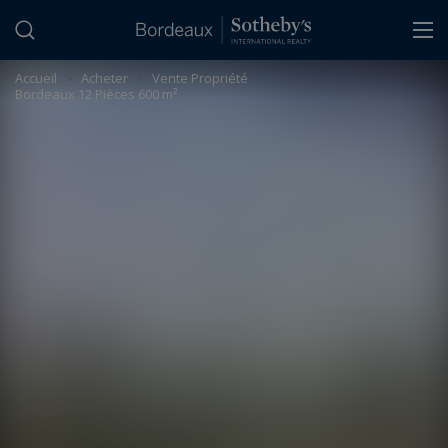
Panneau de gestion des cookies
Accueil
>
Acheter
>
Vente Propriété
Bordeaux 12 Pièces 600 m²