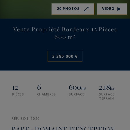
20 PHOTOS
VIDEO
Vente Propriété Bordeaux 12 Pièces
600 m²
3 385 000 €
12
6
600
2.18
m²
ha
PIÈCES
CHAMBRES
SURFACE
SURFACE
TERRAIN
RÉF. BO1-1040
RARE - DOMAINE D'EXCEPTION