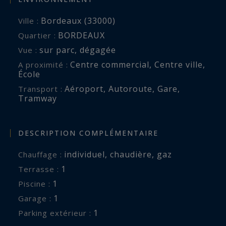
Bordeaux (33000)
Ville :
Immobilier de prestige, experts à Bordeaux et
BORDEAUX
Quartier :
ses environs.
sur parc
,
dégagée
Vue :
Centre commercial
,
Centre ville
,
A proximité :
maeva.nebout@bordeauxsothebysrealty.com
École
Aéroport
,
Autoroute
,
Gare
,
Transport :
Les informations sur les risques auxquels ce
Tramway
bien est exposé sont disponibles sur :
www.georisques.gouv.fr
DESCRIPTION COMPLÉMENTAIRE
individuel
,
chaudière
,
gaz
Chauffage :
1
terrasse :
1
piscine :
1
garage :
1
parking extérieur :