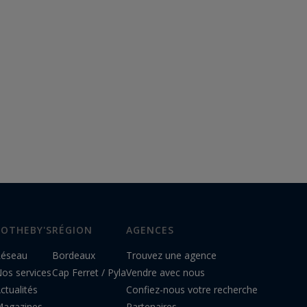
SOTHEBY'S
RÉGION
AGENCES
éseau
Bordeaux
Trouvez une agence
os services
Cap Ferret / Pyla
Vendre avec nous
ctualités
Confiez-nous votre recherche
agazines
Partenaires