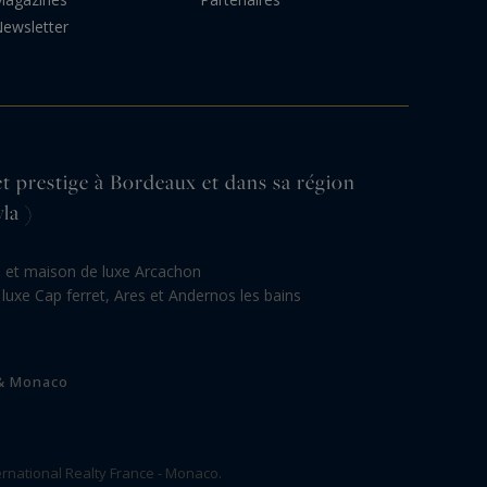
ewsletter
et prestige à Bordeaux et dans sa région
la )
la et maison de luxe Arcachon
 luxe Cap ferret, Ares et Andernos les bains
 & Monaco
rnational Realty France - Monaco.