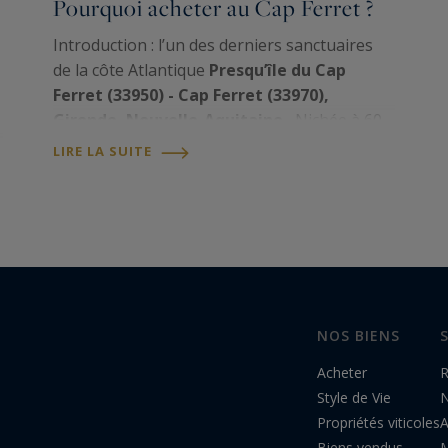
Pourquoi acheter au Cap Ferret ?
Introduction : l’un des derniers sanctuaires
de la côte Atlantique
Presqu’île du Cap
Ferret (33950) - Cap Ferret (33970),
Gironde, Nouvelle-Aquitaine.
Nichée à 60
km à l’ouest de Bordeaux, entre l'océan
LIRE LA SUITE
Atlantique et le Bassin d'Arcachon, la
presqu'île du Cap…
NOS BIENS
Acheter
R
Style de Vie
N
Propriétés viticoles
A
Biens vendus
M