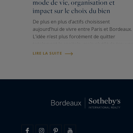
mode de vie, organisation et
impact sur le choix du bien
De plus en plus d’actifs choisissent
aujourd’hui de vivre entre Paris et Bordeaux.
L’idée n’est plus forcément de quitter
totalement la capitale, mais plutôt de trouver
un nouvel équilibre : conserver un ancrage
LIRE LA SUITE
professionnel à Paris tout en profitant, à
Bordeaux,…