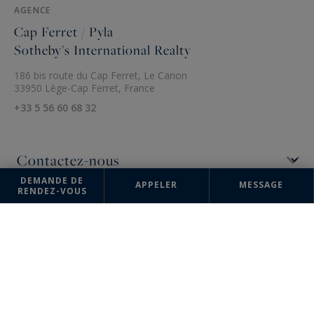
AGENCE
Cap Ferret / Pyla
Sotheby's International Realty
186 bis route du Cap Ferret, Le Canon
33950 Lège-Cap Ferret, France
+33 5 56 60 68 32
DEMANDE DE
APPELER
MESSAGE
RENDEZ-VOUS
Les informations recueillies sur ce formulaire sont enregistrées dans un
fichier informatisé par la société Bordeaux Sotheby's International
Realty pour la gestion et le suivi de votre demande. Conformément à la
loi "Informatique et liberté", vous pouvez exercer votre droit d'accès
aux données vous concernant et les faire rectifier en contactant :
Bordeaux Sotheby's International Realty, correspondant : "Informatique
et libertés" 40 Cours de Verdun 33000 Bordeaux ou à
annevalerie.colas@bordeauxsothebysrealty.com
, en précisant dans
l'objet du courrier "Droit des personnes" et en joignant la copie de
votre justificatif d'identité.