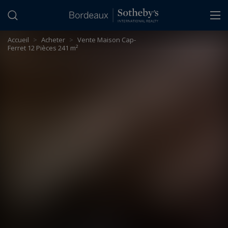
Panneau de gestion des cookies
Accueil
>
Acheter
>
Vente Maison Cap-
Ferret 12 Pièces 241 m²