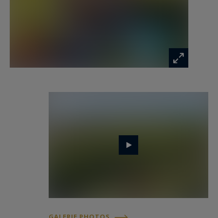
La propriété révèle ensuite tout son art de vivre :
la piscine brille entre les terrasses en bois, la
cuisine d’été appelle les repas d’été, le cabanon
de rangement facilite la vie au grand air, le jardin
paysagé invite à la tranquillité, et la forêt
silencieuse veille en arrière-plan.
Puis, au fond du terrain, un portillon
s’entrouvre… et l’on rejoint le sable, presque en
secret. Une maison qui respire la nature, les
vacances et le plaisir simple d’être ensemble.
- On aime : la grande capacité d’accueil de cette
propriété, ses espaces extérieurs
soigneusement aménagés et son emplacement
privilégié entre forêt et plage. Une maison qui
offre un véritable mode de vie, simple et naturel,
GALERIE PHOTOS