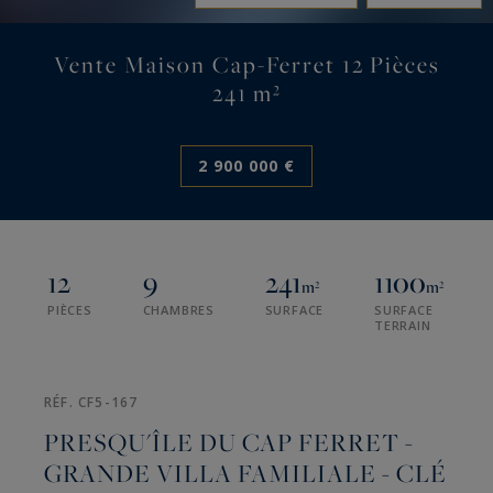
Vente Maison Cap-Ferret 12 Pièces
241 m²
2 900 000 €
12
9
241
1100
m²
m²
PIÈCES
CHAMBRES
SURFACE
SURFACE
TERRAIN
RÉF. CF5-167
PRESQU'ÎLE DU CAP FERRET -
GRANDE VILLA FAMILIALE - CLÉ