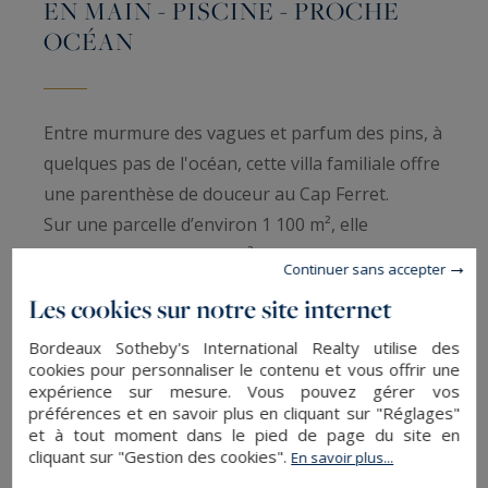
EN MAIN - PISCINE - PROCHE
OCÉAN
Entre murmure des vagues et parfum des pins, à
quelques pas de l'océan, cette villa familiale offre
une parenthèse de douceur au Cap Ferret.
Sur une parcelle d’environ 1 100 m², elle
développe près de 240 m² habitables répartis en
Continuer sans accepter
deux espaces de vie indépendants, comme deux
Les cookies sur notre site internet
rythmes d’une même maison, invitent tantôt au
partage joyeux, tantôt au calme des fins de
Bordeaux Sotheby's International Realty utilise des
cookies pour personnaliser le contenu et vous offrir une
journée.
expérience sur mesure. Vous pouvez gérer vos
préférences et en savoir plus en cliquant sur "Réglages"
et à tout moment dans le pied de page du site en
Le rez-de-chaussée dévoile un vaste salon-
cliquant sur "Gestion des cookies".
En savoir plus...
séjour lumineux, réchauffé par une cheminée,