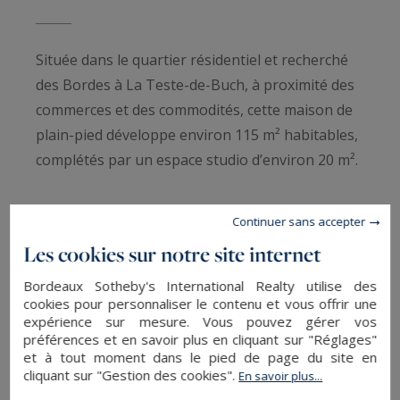
Située dans le quartier résidentiel et recherché
des Bordes à La Teste-de-Buch, à proximité des
commerces et des commodités, cette maison de
plain-pied développe environ 115 m² habitables,
complétés par un espace studio d’environ 20 m².
La maison principale s’organise autour d’un
Continuer sans accepter
agréable espace de vie traversant comprenant
Les cookies sur notre site internet
un séjour double avec cheminée et une cuisine
ouverte entièrement équipée. L’ensemble
Bordeaux Sotheby's International Realty utilise des
cookies pour personnaliser le contenu et vous offrir une
bénéficie d’une belle luminosité et d’une
expérience sur mesure. Vous pouvez gérer vos
atmosphère chaleureuse tournée vers les
préférences et en savoir plus en cliquant sur "Réglages"
et à tout moment dans le pied de page du site en
extérieurs.
cliquant sur "Gestion des cookies".
En savoir plus...