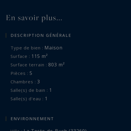
felix.lethbridge@capferretpylasothebysrealty.com
En savoir plus...
Les informations sur les risques auxquels ce
bien est exposé sont disponibles sur :
DESCRIPTION GÉNÉRALE
www.georisques.gouv.fr
Maison
Type de bien :
115 m²
Surface :
803 m²
Surface terrain :
5
Pièces :
3
Chambres :
1
Salle(s) de bain :
1
Salle(s) d'eau :
ENVIRONNEMENT