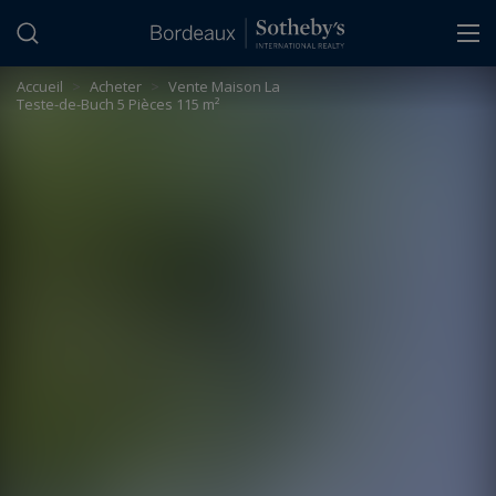
Panneau de gestion des cookies
Accueil
>
Acheter
>
Vente Maison La
Teste-de-Buch 5 Pièces 115 m²