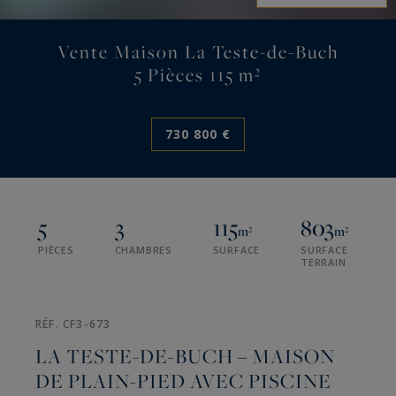
Vente Maison La Teste-de-Buch
5 Pièces 115 m²
730 800 €
5
3
115
803
m²
m²
PIÈCES
CHAMBRES
SURFACE
SURFACE
TERRAIN
RÉF. CF3-673
LA TESTE-DE-BUCH – MAISON
DE PLAIN-PIED AVEC PISCINE