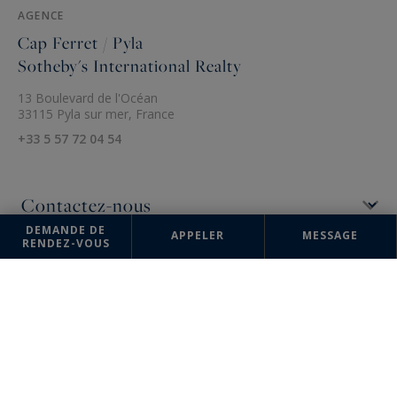
AGENCE
Cap Ferret / Pyla
Sotheby's International Realty
13 Boulevard de l'Océan
33115 Pyla sur mer, France
+33 5 57 72 04 54
DEMANDE DE
APPELER
MESSAGE
RENDEZ-VOUS
Les informations recueillies sur ce formulaire sont enregistrées dans un
fichier informatisé par la société Bordeaux Sotheby's International
Realty pour la gestion et le suivi de votre demande. Conformément à la
loi "Informatique et liberté", vous pouvez exercer votre droit d'accès
aux données vous concernant et les faire rectifier en contactant :
Bordeaux Sotheby's International Realty, correspondant : "Informatique
et libertés" 40 Cours de Verdun 33000 Bordeaux ou à
annevalerie.colas@bordeauxsothebysrealty.com
, en précisant dans
l'objet du courrier "Droit des personnes" et en joignant la copie de
votre justificatif d'identité.