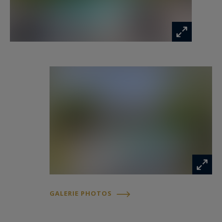
ensoleillée ainsi qu’une seconde terrasse
orientée Nord agrémentée d’un espace
barbecue.
- On aime : le calme du quartier des Bordes, la vie
de plain-pied, les extérieurs intimistes et la belle
capacité d’accueil de la maison.
Contact : M. Felix Lethbridge, E.I. RSAC 892 634
205 - + 33 784 321 923 pour Cap Ferret Pyla
Sotheby's International Realty.
Immobilier de prestige inspirant, experts en
propriétés de luxe, Bassin d’Arcachon, du Cap
GALERIE PHOTOS
Ferret au Pyla sur Mer.