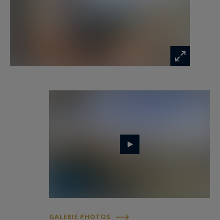
Contact : M. Jean Alain Nebout - 06 18 19 62 26
pour Cap Ferret Pyla Sotheby's International
Realty.
Immobilier de prestige inspirant, experts en
propriétés de luxe, Bassin d’Arcachon, du Cap
Ferret au Pyla sur Mer.
jeanalain.nebout@capferretpylasothebysrealty.com
Les informations sur les risques auxquels ce
bien est exposé sont disponibles sur :
www.georisques.gouv.fr
GALERIE PHOTOS