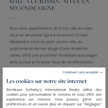
61M2 - VUE BASSIN - SITUÉ EN
SECONDE LIGNE
Bien rare, appartement de 61m2, clés en main,
situé en deuxième ligne à Arcachon. Ce bien
idéalement situé en plein centre-ville, au
quatrième et dernier étage d’une résidence
calme, offre une proximité immédiate aux plages
ainsi qu’aux principaux lieux de vie d’Arcachon.
Continuer sans accepter
Cet appartement traversant baigné de soleil
Les cookies sur notre site internet
profite de deux terrasses, dont une offrant une
merveilleuse vue sur le Bassin et l’autre exposée
Bordeaux Sotheby's International Realty utilise des
cookies pour personnaliser le contenu et vous offrir une
plein sud.
expérience sur mesure. Vous pouvez gérer vos
préférences et en savoir plus en cliquant sur "Réglages"