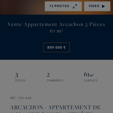
12 PHOTOS
VIDEO
Vente Appartement Arcachon 3 Pièces
61 m²
899 000 €
3
2
61
m²
PIÈCES
CHAMBRES
SURFACE
RÉF. CF3-648
ARCACHON - APPARTEMENT DE