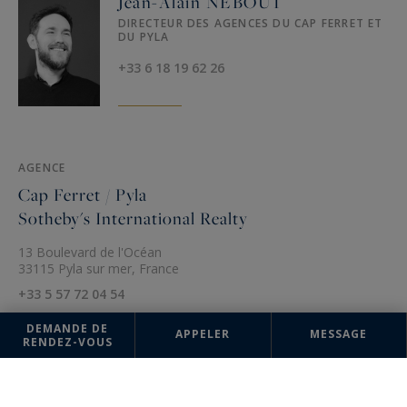
Jean-Alain NEBOUT
DIRECTEUR DES AGENCES DU CAP FERRET ET
DU PYLA
+33 6 18 19 62 26
AGENCE
Cap Ferret / Pyla
Sotheby's International Realty
13 Boulevard de l'Océan
33115 Pyla sur mer, France
+33 5 57 72 04 54
DEMANDE DE
APPELER
MESSAGE
RENDEZ-VOUS