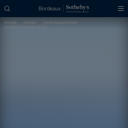
Panneau de gestion des cookies
Accueil
>
Acheter
>
Vente Appartement
Arcachon 3 Pièces 61 m²