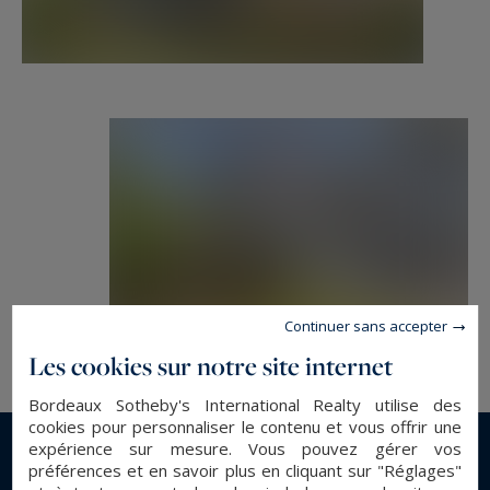
l’emplacement privilégié dans le quartier du
Cercle de Voile, la proximité immédiate des
commerces, une villa clé en main, ainsi qu’un
potentiel locatif.
Contact : M. Jean-Alain Nebout - 06 18 19 62 26
pour Cap Ferret Pyla Sotheby's International
Realty.
Immobilier de prestige inspirant, experts en
propriétés de luxe, Bassin d’Arcachon, du Cap
Continuer sans accepter
Ferret au Pyla sur Mer.
Les cookies sur notre site internet
jeanalain.nebout@capferretpylasothebysrealty.com
Bordeaux Sotheby's International Realty utilise des
cookies pour personnaliser le contenu et vous offrir une
expérience sur mesure. Vous pouvez gérer vos
Les informations sur les risques auxquels ce
En savoir plus...
préférences et en savoir plus en cliquant sur "Réglages"