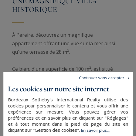
UNE MAGNIFIQUE VILLA
HISTORIQUE
À Pereire, découvrez un magnifique
appartement offrant une vue sur la mer ainsi
qu'une terrasse de 28 m².
Ce bien, d'une superficie de 100 m², est situé
dans le quartier Pereire du Pyla-Sur-Mer, proche
Continuer sans accepter
du centre-ville, d'une rue commerçante et d'une
Les cookies sur notre site internet
rue piétonne. C'est un trois pièces.
Bordeaux Sotheby's International Realty utilise des
cookies pour personnaliser le contenu et vous offrir une
Il est constitué d'une cuisine américaine, de deux
expérience sur mesure. Vous pouvez gérer vos
préférences et en savoir plus en cliquant sur "Réglages"
salles d'eau, d'un séjour, de deux chambres et
et à tout moment dans le pied de page du site en
d'une salle à manger.
cliquant sur "Gestion des cookies".
En savoir plus...