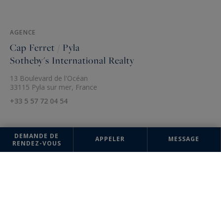
AGENCE
Cap Ferret / Pyla
Sotheby's International Realty
13 Boulevard de l'Océan
33115 Pyla sur mer, France
+33 5 57 72 04 54
DEMANDE DE
APPELER
MESSAGE
RENDEZ-VOUS
Les informations recueillies sur ce formulaire sont enregistrées dans un
fichier informatisé par la société Bordeaux Sotheby's International
Realty pour la gestion et le suivi de votre demande. Conformément à la
loi "Informatique et liberté", vous pouvez exercer votre droit d'accès
aux données vous concernant et les faire rectifier en contactant :
Bordeaux Sotheby's International Realty, correspondant : "Informatique
et libertés" 40 Cours de Verdun 33000 Bordeaux ou à