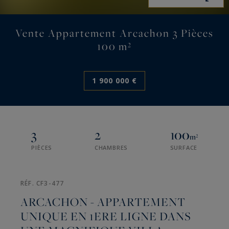
Vente Appartement Arcachon 3 Pièces
100 m²
1 900 000 €
3
2
100
m²
PIÈCES
CHAMBRES
SURFACE
RÉF. CF3-477
ARCACHON - APPARTEMENT
UNIQUE EN 1ERE LIGNE DANS