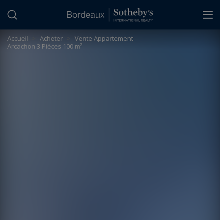
Panneau de gestion des cookies
Accueil
>
Acheter
>
Vente Appartement
Arcachon 3 Pièces 100 m²