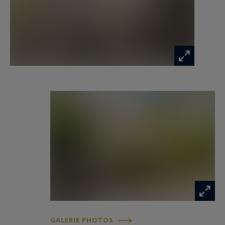
Ferret au Pyla sur Mer.
jeanalain.nebout@capferretpylasothebysrealty.com
Les informations sur les risques auxquels ce
bien est exposé sont disponibles sur :
www.georisques.gouv.fr
GALERIE PHOTOS