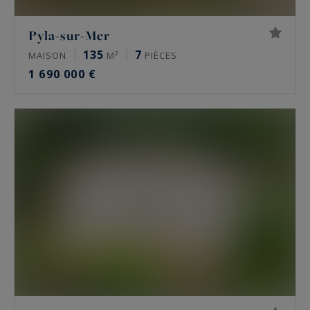
Pyla-sur-Mer
135
7
MAISON
M²
PIÈCES
1 690 000 €