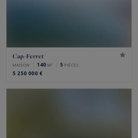
Cap-Ferret
140
5
MAISON
M²
PIÈCES
5 250 000 €