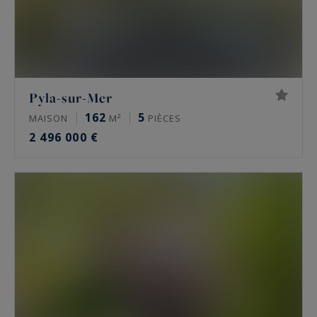
Pyla-sur-Mer
162
5
MAISON
M²
PIÈCES
2 496 000 €