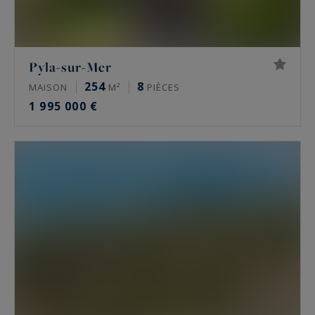
Pyla-sur-Mer
254
8
MAISON
M²
PIÈCES
1 995 000 €