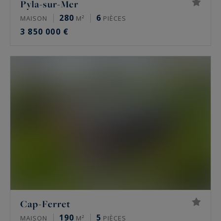
Pyla-sur-Mer
280
6
MAISON
M²
PIÈCES
3 850 000 €
Cap-Ferret
190
5
MAISON
M²
PIÈCES