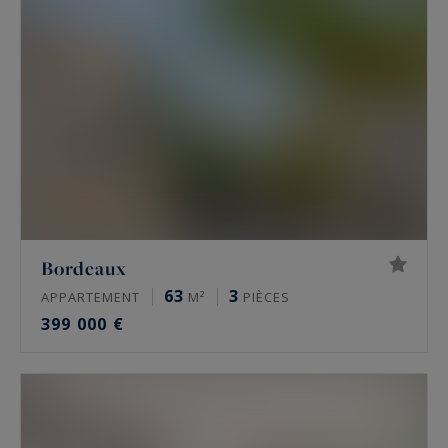
vente dans notre région, présentés ci-dessous !
Bordeaux
63
3
APPARTEMENT
M²
PIÈCES
399 000 €