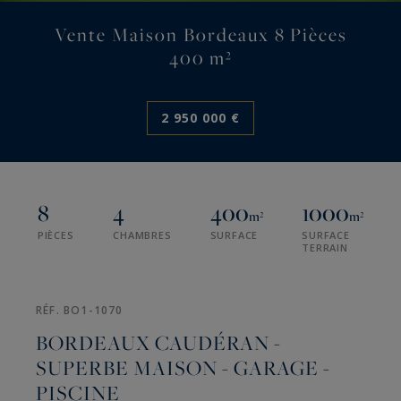
Vente Maison Bordeaux 8 Pièces
400 m²
2 950 000 €
8
4
400
1000
m²
m²
PIÈCES
CHAMBRES
SURFACE
SURFACE
TERRAIN
RÉF. BO1-1070
BORDEAUX CAUDÉRAN -
SUPERBE MAISON - GARAGE -
PISCINE