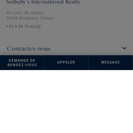
Sotheby's International Realty
40 Cours de Verdun
33000 Bordeaux, France
+33 5 56 79 63 62
DEMANDE DE
APPELER
MESSAGE
RENDEZ-VOUS
Les informations recueillies sur ce formulaire sont enregistrées dans un
fichier informatisé par la société Bordeaux Sotheby's International
Realty pour la gestion et le suivi de votre demande. Conformément à la
loi "Informatique et liberté", vous pouvez exercer votre droit d'accès
aux données vous concernant et les faire rectifier en contactant :
Bordeaux Sotheby's International Realty, correspondant : "Informatique
et libertés" 40 Cours de Verdun 33000 Bordeaux ou à
annevalerie.colas@bordeauxsothebysrealty.com
, en précisant dans
l'objet du courrier "Droit des personnes" et en joignant la copie de
votre justificatif d'identité.
¹ Nous vous informons de l’existence de la liste d'opposition au
démarchage téléphonique "BLOCTEL" sur laquelle vous pouvez vous
inscrire (
bloctel.gouv.fr
).