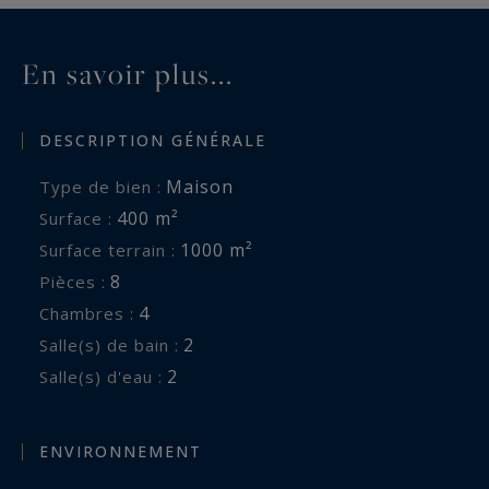
Les informations sur les risques auxquels ce
bien est exposé sont disponibles sur :
En savoir plus...
www.georisques.gouv.fr
DESCRIPTION GÉNÉRALE
Maison
Type de bien :
400 m²
Surface :
1000 m²
Surface terrain :
8
Pièces :
4
Chambres :
2
Salle(s) de bain :
2
Salle(s) d'eau :
ENVIRONNEMENT