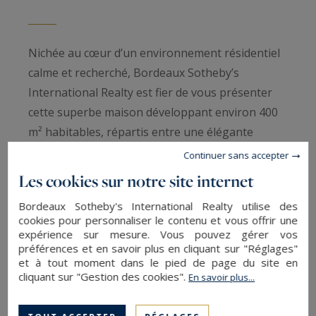
Nichée au cœur d’un environnement résidentiel
calme et recherché, Bordeaux Sotheby’s
International Realty est fier de vous présenter
cette superbe maison développant environ 400
m² habitables, répartis entre une élégante
maison principale et deux dépendances en
Continuer sans accepter
parfait état, le tout sur un jardin paysager à
Les cookies sur notre site internet
l’abri des regards.
Bordeaux Sotheby's International Realty utilise des
cookies pour personnaliser le contenu et vous offrir une
Volumes généreux, espaces très lumineux,
expérience sur mesure. Vous pouvez gérer vos
préférences et en savoir plus en cliquant sur "Réglages"
parquet, colonnes : la maison principale s’articule
et à tout moment dans le pied de page du site en
autour de plusieurs pièces de vie traversantes
cliquant sur "Gestion des cookies".
En savoir plus...
comprenant un salon, une salle à manger et une
cuisine contemporaine ouverte sur l’extérieur.