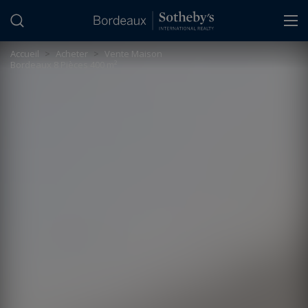
Panneau de gestion des cookies
Accueil
>
Acheter
>
Vente Maison
Bordeaux 8 Pièces 400 m²