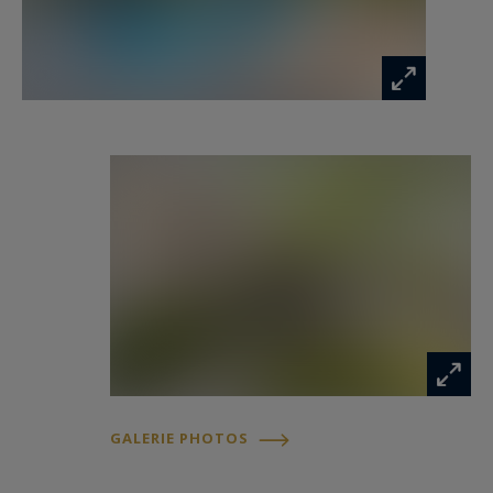
sans aucun vis-à-vis.
- On aime : les prestations haut de gamme, les
volumes généreux, le confort de vie et le jardin
paisible à l’abri des regards.
Contact : M. Florian Levalois, E.I. RSAC 841 674
831- 06 18 79 20 93 pour Bordeaux Sotheby's
International Realty.
Immobilier de prestige, experts en propriétés de
Luxe et biens d'exception, à Bordeaux et ses
environs.
GALERIE PHOTOS
florian.levalois@bordeauxsothebysrealty.com