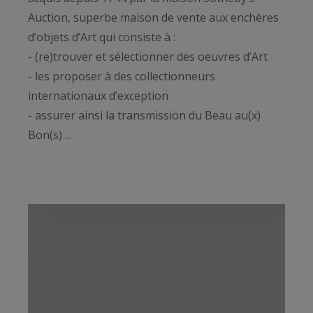
Auction, superbe maison de vente aux enchères
d’objets d’Art qui consiste à :
- (re)trouver et sélectionner des oeuvres d’Art
- les proposer à des collectionneurs
internationaux d’exception
- assurer ainsi la transmission du Beau au(x)
Bon(s) ...
Un des maillons forts du réseau Sotheby’s
International Realty France-Monaco, notre
agence Bordeaux Sotheby’s International Realty
est donc née de l’exigence, voire de l’évidence, de
considérer votre patrimoine immobilier avec la
même acuité, la même précision et le même
professionnalisme qu’une oeuvre d’Art.