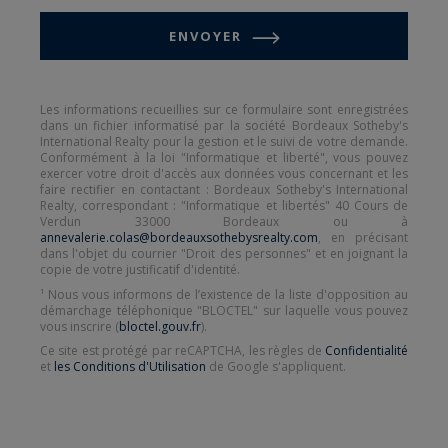
équipe de Bordeaux Sotheby’s International
ENVOYER
Realty est particulièrement qualifiée pour vous
assister dans l'acquisition ou la vente d'un
domaine viticole, dans la région de Bordeaux.
Les informations recueillies sur ce formulaire sont enregistrées
dans un fichier informatisé par la société Bordeaux Sotheby's
International Realty pour la gestion et le suivi de votre demande.
Conformément à la loi "Informatique et liberté", vous pouvez
exercer votre droit d'accès aux données vous concernant et les
faire rectifier en contactant : Bordeaux Sotheby's International
Realty, correspondant : "Informatique et libertés" 40 Cours de
Verdun 33000 Bordeaux ou à
annevalerie.colas@bordeauxsothebysrealty.com
, en précisant
dans l'objet du courrier "Droit des personnes" et en joignant la
copie de votre justificatif d'identité.
¹ Nous vous informons de l’existence de la liste d'opposition au
démarchage téléphonique "BLOCTEL" sur laquelle vous pouvez
vous inscrire (
bloctel.gouv.fr
).
Ce site est protégé par reCAPTCHA, les règles de
Confidentialité
et
les Conditions d'Utilisation
de Google s'appliquent.