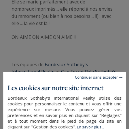
Elle se marie parfaitement avec de
nombreux imprimés ... elle répond à nos envies
du mmoment (ou bien à nos besoins ... !!) : avec
elle ... la vie est là !
ON AIME ON AIME ON AIME !!!
Les équipes de
Bordeaux Sotheby's
International Realty
et
Cap Ferret Pyla Sotheby's
Continuer sans accepter
International Realty
Les cookies sur notre site internet
Bordeaux Sotheby's International Realty utilise des
cookies pour personnaliser le contenu et vous offrir une
expérience sur mesure. Vous pouvez gérer vos
préférences et en savoir plus en cliquant sur "Réglages"
Les dernières actualités
et à tout moment dans le pied de page du site en
cliquant sur "Gestion des cookies".
En savoir plus...