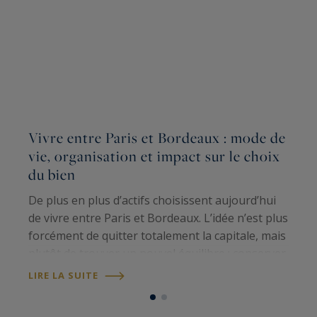
Vivre entre Paris et Bordeaux : mode de
vie, organisation et impact sur le choix
P
du bien
I
c
De plus en plus d’actifs choisissent aujourd’hui
(
de vivre entre Paris et Bordeaux. L’idée n’est plus
N
forcément de quitter totalement la capitale, mais
d
plutôt de trouver un nouvel équilibre : conserver
L
B
un ancrage professionnel à Paris tout en
LIRE LA SUITE
profitant, à Bordeaux,…