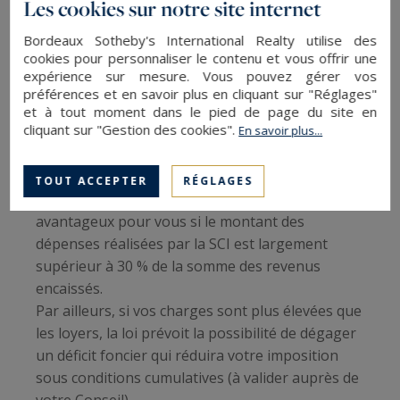
Les cookies sur notre site internet
article 28 à 31 du CGI
).
Bordeaux Sotheby's International Realty utilise des
cookies pour personnaliser le contenu et vous offrir une
Ces charges sont énumérées par la loi, parmi
expérience sur mesure. Vous pouvez gérer vos
lesquelles on retrouve les frais de gestion et
préférences et en savoir plus en cliquant sur "Réglages"
d’administration du bien, les dépenses de
et à tout moment dans le pied de page du site en
cliquant sur "Gestion des cookies".
En savoir plus...
réparation et d’entretien, les intérêts et frais
d’emprunt, la taxe foncière ou encore la prime
d’assurance.
TOUT ACCEPTER
RÉGLAGES
Le régime réel est généralement plus
avantageux pour vous si le montant des
dépenses réalisées par la SCI est largement
supérieur à 30 % de la somme des revenus
encaissés.
Par ailleurs, si vos charges sont plus élevées que
les loyers, la loi prévoit la possibilité de dégager
un déficit foncier qui réduira votre imposition
sous conditions cumulatives (à valider auprès de