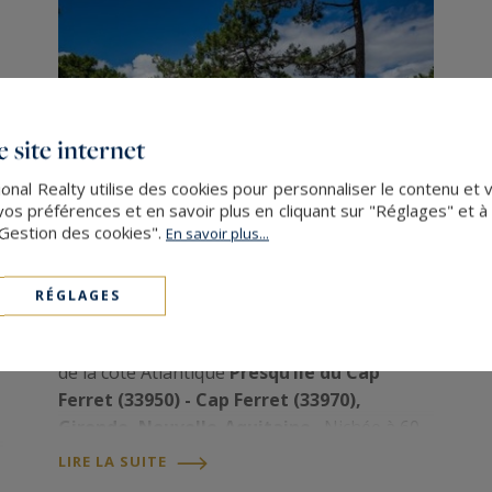
 site internet
nal Realty utilise des cookies pour personnaliser le contenu et 
s préférences et en savoir plus en cliquant sur "Réglages" et 
"Gestion des cookies".
En savoir plus...
RÉGLAGES
Pourquoi acheter au Cap Ferret ?
Introduction : l’un des derniers sanctuaires
de la côte Atlantique
Presqu’île du Cap
Ferret (33950) - Cap Ferret (33970),
Gironde, Nouvelle-Aquitaine.
Nichée à 60
km à l’ouest de Bordeaux, entre l'océan
LIRE LA SUITE
Atlantique et le Bassin d'Arcachon, la