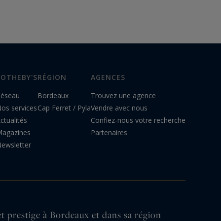
SOTHEBY'S
RÉGION
AGENCES
éseau
Bordeaux
Trouvez une agence
os services
Cap Ferret / Pyla
Vendre avec nous
ctualités
Confiez-nous votre recherche
agazines
Partenaires
ewsletter
et prestige à Bordeaux et dans sa région