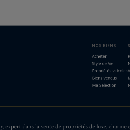
presqu'île du Cap…
NOS BIENS
Acheter
R
Style de Vie
N
Propriétés viticoles
A
Biens vendus
M
Ma Sélection
N
, expert dans la vente de propriétés de luxe, charme 