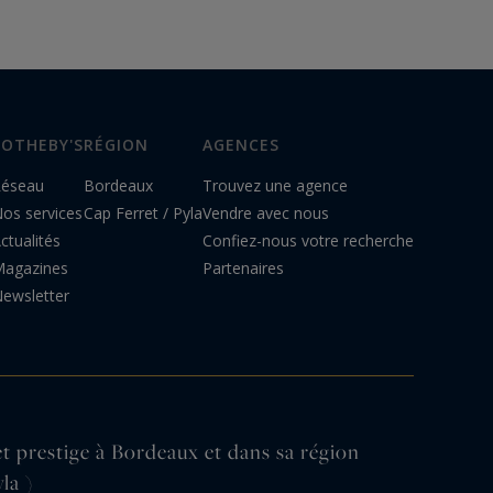
SOTHEBY'S
RÉGION
AGENCES
éseau
Bordeaux
Trouvez une agence
os services
Cap Ferret / Pyla
Vendre avec nous
ctualités
Confiez-nous votre recherche
agazines
Partenaires
ewsletter
et prestige à Bordeaux et dans sa région
la )