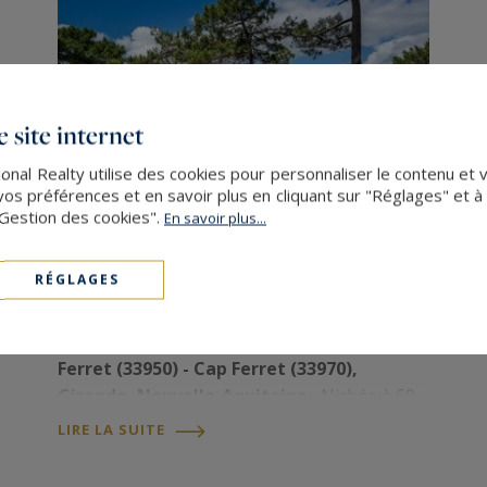
 site internet
nal Realty utilise des cookies pour personnaliser le contenu et 
s préférences et en savoir plus en cliquant sur "Réglages" et 
"Gestion des cookies".
En savoir plus...
Pourquoi acheter au Cap Ferret ?
RÉGLAGES
Introduction : l’un des derniers sanctuaires
de la côte Atlantique
Presqu’île du Cap
Ferret (33950) - Cap Ferret (33970),
Gironde, Nouvelle-Aquitaine.
Nichée à 60
km à l’ouest de Bordeaux, entre l'océan
LIRE LA SUITE
Atlantique et le Bassin d'Arcachon, la
presqu'île du Cap…