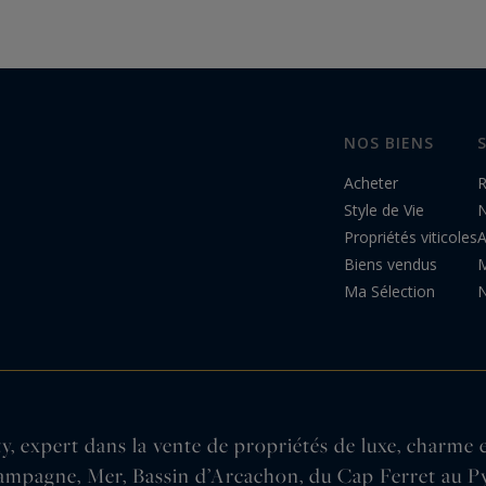
NOS BIENS
Acheter
R
Style de Vie
N
Propriétés viticoles
A
Biens vendus
M
Ma Sélection
N
, expert dans la vente de propriétés de luxe, charme 
ampagne, Mer, Bassin d’Arcachon, du Cap Ferret au Py